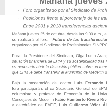
Mañana jueves 2
·
Foro organizado por el Sindicato de Pr
·
Posiciones frente al porcentaje de las tra
·
Entre 2001 y 2018 transferencias ascien
Mañana jueves 25 de octubre, desde las 9:00 a.m., en 
se realizará el foro:
“Futuro de las transferenci
organizado por el Sindicato de Profesionales SINPR
Para la Presidente del Sindicato, Olga Lucía Aran
situación financiera de EPM y su sostenibilidad tras 
es necesario abrir la discusión pública sobre un tem
que EPM le debe transferir al Municipio de Medellin 
Bajo la moderación del doctor
Luis Fernando 
foro
participarán:
el ex Secretario General de EPM
columnista y profesor de Economía de la Univ
Concejales de Medellín
Fabio Humberto Rivera Riv
y catedrático de EAFIT,
Luis Guillermo Vélez Ál