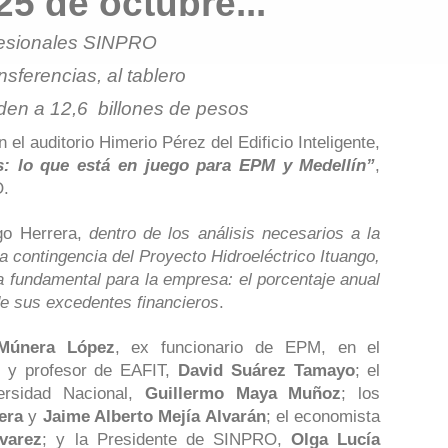
5 de octubre...
ofesionales SINPRO
nsferencias, al tablero
den a 12,6 billones de pesos
el auditorio Himerio Pérez del Edificio Inteligente,
as: lo que está en juego para EPM y Medellín”
,
O.
go Herrera,
dentro de los análisis necesarios a la
la contingencia del Proyecto Hidroeléctrico Ituango,
a fundamental para la empresa: el porcentaje anual
de sus excedentes financieros
.
Múnera López
, ex funcionario de EPM, en el
 y profesor de EAFIT,
David Suárez Tamayo
; el
ersidad Nacional,
Guillermo Maya Muñoz
; los
era
y
Jaime Alberto Mejía Alvarán
; el economista
varez
; y la Presidente de SINPRO,
Olga Lucía