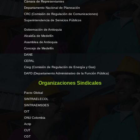
Cámara de Representantes
Departamento Nacional de Planeación
CRC (Comisión de Regulación de Comunicaciones)
Superintendencia de Servicios Públicos
Gobernación de Antioquia
Alcaldía de Medellín
Asamblea de Antioquia
Concejo de Medellín
DANE
CEPAL
Creg (Comisión de Regulación de Energía y Gas)
DAFD (Departamento Administrativo de la Función Pública)
Organizaciones Sindicales
Pacto Global
SINTRAELECOL
SINTRAEMSDES
OIT
ONU Colombia
Acrip
CUT
CGT