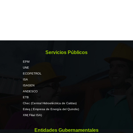
Servicios Públicos
EPM
UNE
ECOPETROL
ISA
ISAGEN
ANDESCO
ETB
Chec (Central Hidroeléctrica de Caldas)
Edeq ( Empresa de Energía del Quindio)
XM( Filial ISA)
Entidades Gubernamentales