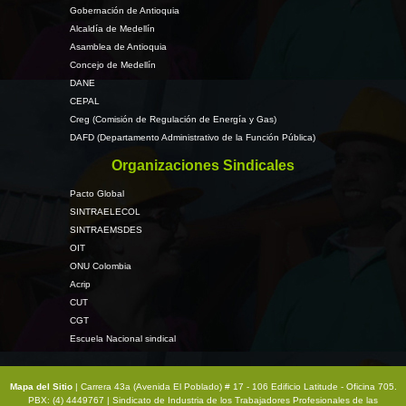
Gobernación de Antioquia
Alcaldía de Medellín
Asamblea de Antioquia
Concejo de Medellín
DANE
CEPAL
Creg (Comisión de Regulación de Energía y Gas)
DAFD (Departamento Administrativo de la Función Pública)
Organizaciones Sindicales
Pacto Global
SINTRAELECOL
SINTRAEMSDES
OIT
ONU Colombia
Acrip
CUT
CGT
Escuela Nacional sindical
Mapa del Sitio
| Carrera 43a (Avenida El Poblado) # 17 - 106 Edificio Latitude - Oficina 705.
PBX: (4) 4449767 | Sindicato de Industria de los Trabajadores Profesionales de las